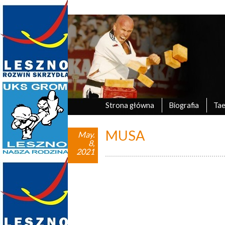
Marek Tyczyński
oficjalna strona UKS Grom Leszno
Strona główna
Biografia
Ta
MUSA
May.
8,
2021