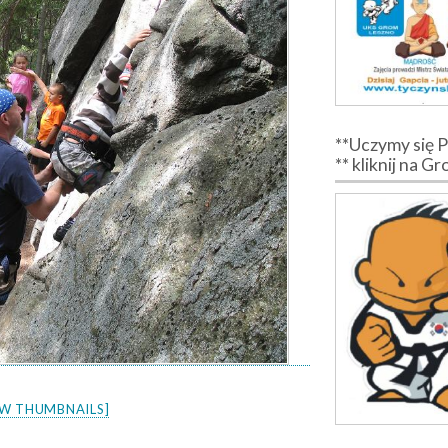
**Uczymy się 
** kliknij na G
W THUMBNAILS]