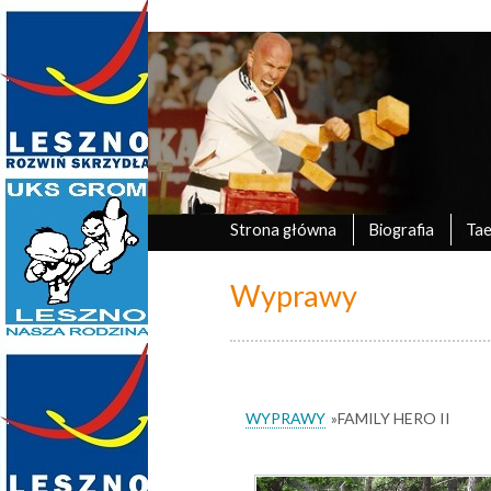
Marek Tyczyński
oficjalna strona UKS Grom Leszno
Strona główna
Biografia
Ta
Wyprawy
WYPRAWY
»
FAMILY HERO II