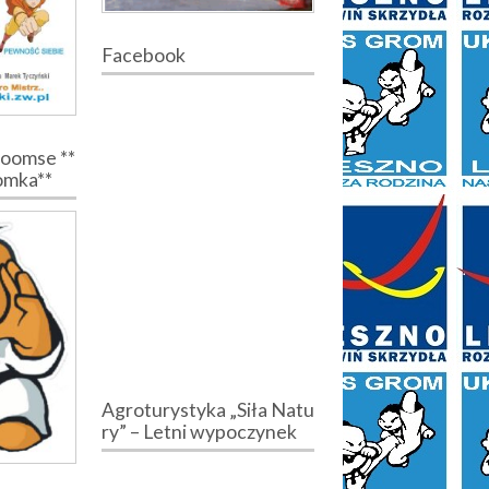
Facebook
Poomse **
romka**
Agroturystyka „Siła Natu
ry” – Letni wypoczynek