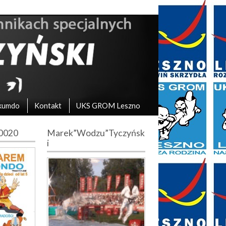
kumdo
Kontakt
UKS GROM Leszno
10020
Marek”Wodzu”Tyczyńsk
i