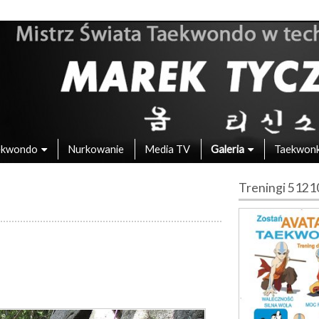
 – Mistrz Świata w Taekwondo
ekwondo
Nurkowanie
Media TV
Galeria
Taekwon
Treningi 512