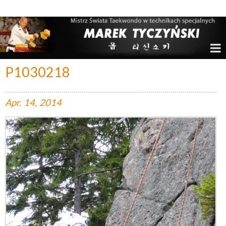
Marek Tyczyński – Mistrz Świata w Taekwondo
P1030218
Apr.
14,
2014