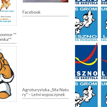
Facebook
Poomse **
romka**
Agroturystyka „Siła Natu
ry” – Letni wypoczynek