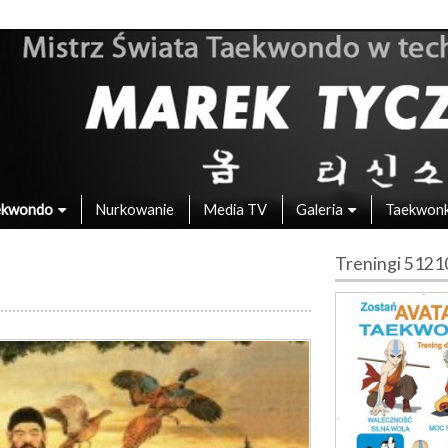
 – Mistrz Świata w Taekwondo
ekwondo
Nurkowanie
Media TV
Galeria
Taekwon
Treningi 512