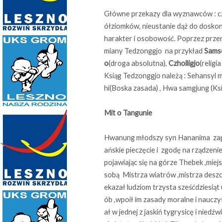
Główne przekazy dla wyznawców : cz
ółziomków, nieustanie dąż do doskona
harakter i osobowość. Poprzez prz
miany Tedzonggjo na przykład
Sams
o
(droga absolutna),
Czholligjo
(religi
Ksiąg Tedzonggjo należą : Sehansyl 
hi(Boska zasada) , Hwa samgjung (Ks
Mit o Tangunie
Hwanung młodszy syn Hananima zaprag
ańskie pieczęcie i zgodę na rządzen
pojawiając się na górze Thebek ,miej
sobą Mistrza wiatrów ,mistrza deszcz
ekazał ludziom trzysta sześćdziesiąt 
ób ,wpoił im zasady moralne i nauc
ał w jednej z jaskiń tygrysicę i nied