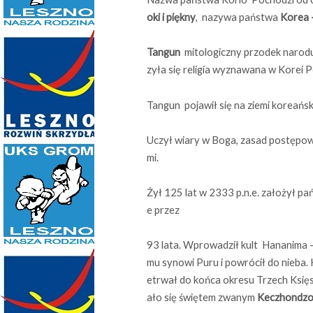
oki i
piękny
, nazywa państwa
Korea 
Tangun
mitologiczny przodek narodu
zyła się religia wyznawana w Korei 
Tangun pojawił się na ziemi koreański
Uczył wiary w Boga, zasad postępowa
mi.
Żył 125 lat w 2333 p.n.e. założył pa
e przez
93 lata. Wprowadził kult Hananima –
mu synowi Puru i powrócił do nieba. 
etrwał do końca okresu Trzech Księst
ało się świętem zwanym
Keczhondzo