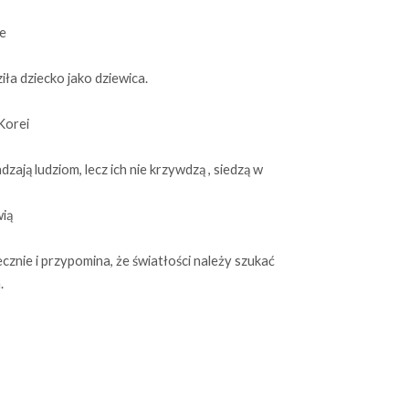
e
ła dziecko jako dziewica.
Korei
dzają ludziom, lecz ich nie krzywdzą , siedzą w
ią
ecznie i przypomina, że światłości należy szukać
.