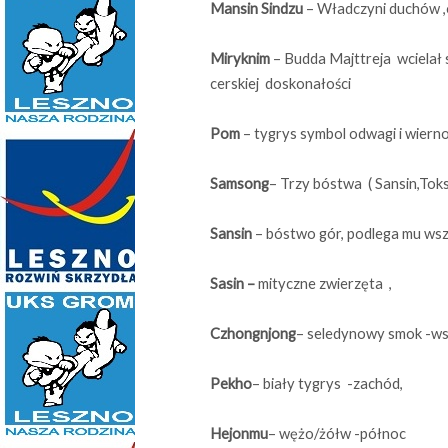
Mansin Sindzu
– Władczyni duchów ,
Miryknim
– Budda Majttreja wcielał
cerskiej doskonałości
Pom
– tygrys symbol odwagi i wierno
Samsong
– Trzy bóstwa ( Sansin,Tok
Sansin
– bóstwo gór, podlega mu wsz
Sasin –
mityczne zwierzęta ,
Czhongnjong
– seledynowy smok -ws
Pekho
– biały tygrys -zachód,
Hejonmu
– wężo/żółw -północ