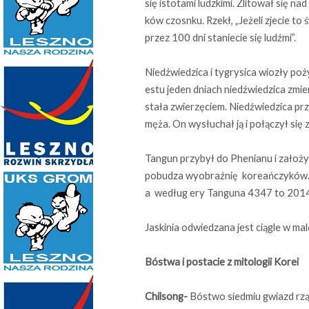
się istotami ludzkimi. Zlitował się nad
ków czosnku. Rzekł, „Jeżeli zjecie to 
przez 100 dni staniecie się ludźmi”.
Niedźwiedzica i tygrysica wiozły pożyw
estu jeden dniach niedźwiedzica zmien
stała zwierzęciem. Niedźwiedzica pr
męża. On wysłuchał ją i połączył się z
Tangun przybył do Phenianu i założy
pobudza wyobraźnię kore
a według ery Tanguna 4347 to 2014
Jaskinia odwiedzana jest ciągle w m
Bóstwa i postacie z mitologii Korei
Chilsong-
Bóstwo siedmiu gwiazd rządz