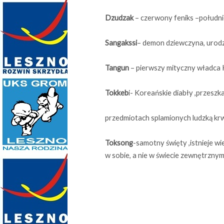
Dzudzak
– czerwony feniks –południ
Sangakssi
– demon dziewczyna, urodzi
Tangun
– pierwszy mityczny władca 
Tokkeb
i- Koreańskie diabły ,przeszka
przedmiotach splamionych ludzką krw
Toksong
-samotny święty ,istnieje wi
w sobie, a nie w świecie zewnętrznym