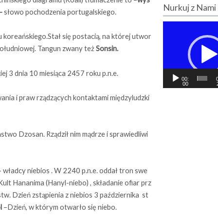
Nurkuj z Nami
–
słowo pochodzenia portugalskiego.
O
d
 koreańskiego.Stał się postacią, na której utwor
t
Południowej. Tangun zwany też
Sonsin.
w
a
ej 3 dnia 10 miesiąca 2457 roku p.n.e.
r
00:
z
00
a
nia i praw rządzących kontaktami międzyludzki
c
z
v
i
ństwo Dzosan. Rządził nim mądrze i sprawiedliwi
d
e
o
 władcy niebios . W 2240 p.n.e. oddał tron swe
Kult Hananima (Hanyl-niebo) , składanie ofiar prz
w. Dzień zstąpienia z niebios 3 października st
l
–Dzień, w którym otwarło się niebo.