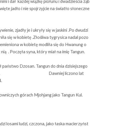
 nimi i dał każdej wiązkę piołunu i dwadzieścia ząb
święte jadło i nie spojrzyjcie na światło słoneczne
ienie, zjadły je i ukryły się w jaskini .Po dwudzi
iła się w kobietę .Złośliwa tygrysica nadal pozo
zemieniona w kobietę modliła się do Hwanung o
 nią . Poczęła syna, który miał na imię Tangun.
ł państwo Dzosan. Tangun do dnia dzisiejszego
ańczyków. Dawniej liczono lat
.
alowniczych górach Mjohjang jako Tangun Kul.
i losami ludzi, czczona, jako łaska macierzyńst