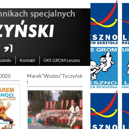
kumdo
Kontakt
UKS GROM Leszno
10020
Marek”Wodzu”Tyczyńsk
i