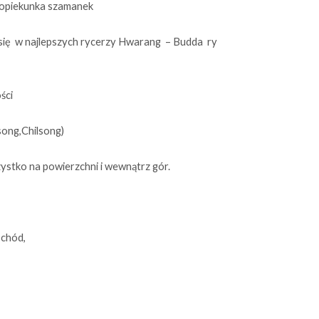
opiekunka szamanek
 się w najlepszych rycerzy Hwarang – Budda ry
ści
song,Chilsong)
ystko na powierzchni i wewnątrz gór.
chód,