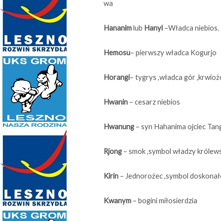
wa
Hananim
lub
Hanyl
–Władca niebios.
Hemosu
– pierwszy władca Kogurjo
Horangi
– tygrys ,władca gór ,krwioż
Hwanin
– cesarz niebios
Hwanung
– syn Hahanima ojciec Tan
Rjong
– smok ,symbol władzy królews
Kirin
– Jednorożec ,symbol doskonałoś
Kwanym
– bogini miłosierdzia