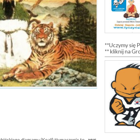
**Uczymy się 
** kliknij na G
ińskiego diagramu (Koali) tłumaczenie to –
wys