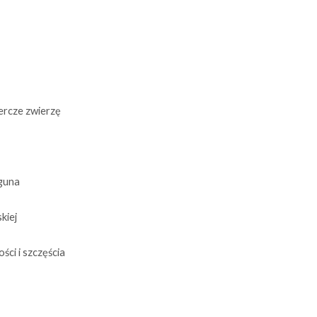
ercze zwierzę
guna
kiej
ci i szczęścia