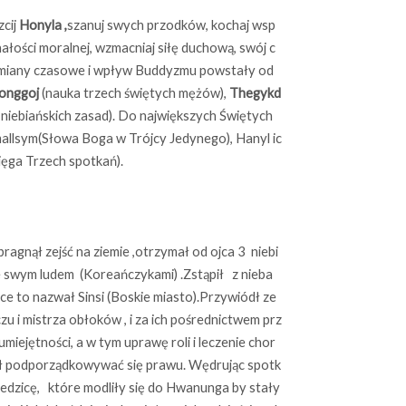
cij
Honyla ,
szanuj swych przodków, kochaj wsp
łości moralnej, wzmacniaj siłę duchową, swój c
emiany czasowe i wpływ Buddyzmu powstały od
onggoj
(nauka trzech świętych mężów),
Thegykd
a niebiańskich zasad). Do największych Świętych
mallsym(Słowa Boga w Trójcy Jedynego), Hanyl ic
ięga Trzech spotkań).
nął zejść na ziemie ,otrzymał od ojca 3 niebi
ie swym ludem (Koreańczykami) .Zstąpił z nieba
sce to nazwał Sinsi (Boskie miasto).Przywiódł ze
u i mistrza obłoków , i za ich pośrednictwem prz
umiejętności, a w tym uprawę roli i leczenie chor
zył podporządkowywać się prawu. Wędrując spotk
źwiedzicę, które modliły się do Hwanunga by stały