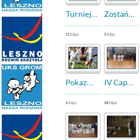
Turniej
…
Zostań
…
15
Zdjęć
5
Zdjęć
Pokaz
…
IV Cap
…
6
Zdjęć
18
Zdjęć