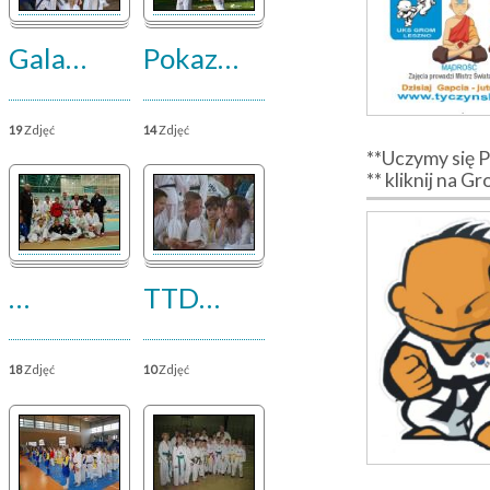
Gala
…
Pokaz
…
19
Zdjęć
14
Zdjęć
**Uczymy się 
** kliknij na G
…
TTD
…
18
Zdjęć
10
Zdjęć