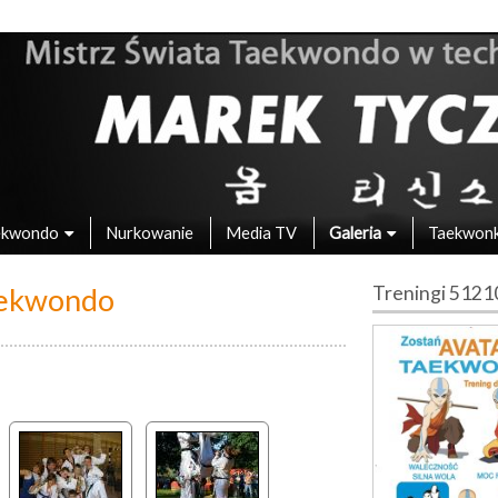
 – Mistrz Świata w Taekwondo
ekwondo
Nurkowanie
Media TV
Galeria
Taekwon
aekwondo
Treningi 512