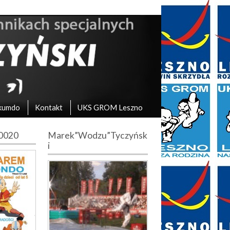
kumdo
Kontakt
UKS GROM Leszno
10020
Marek”Wodzu”Tyczyńsk
i