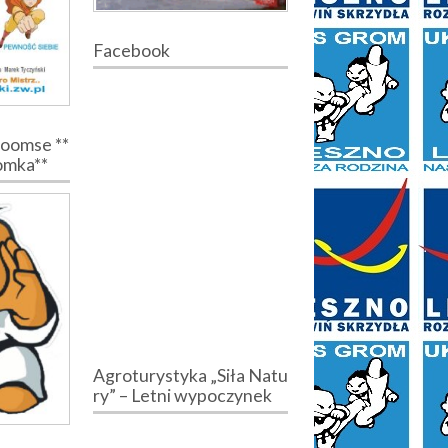
Facebook
Poomse **
romka**
Agroturystyka „Siła Natu
ry” – Letni wypoczynek