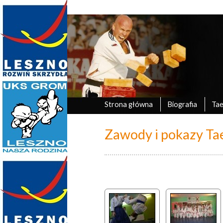
Marek Tyczyński
oficjalna strona UKS Grom Leszno
Strona główna
Biografia
Ta
Zawody i pokazy T