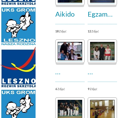
Aikido
Egzam
…
18
Zdjęć
12
Zdjęć
…
…
6
Zdjęć
9
Zdjęć