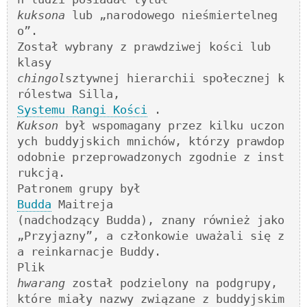
kuksona
 lub „narodowego nieśmiertelneg
o”. 

Został wybrany z prawdziwej kości lub 

chingol
sztywnej hierarchii społecznej k
Systemu Rangi Kości
Kukson
 był wspomagany przez kilku uczon
ych buddyjskich mnichów, którzy prawdop
odobnie przeprowadzonych zgodnie z inst
rukcją. 

Budda
 Maitreja 

(nadchodzący Budda), znany również jako 
„Przyjazny”, a członkowie uważali się z
a reinkarnacje Buddy. 

hwarang
 został podzielony na podgrupy, 
które miały nazwy związane z buddyjskim