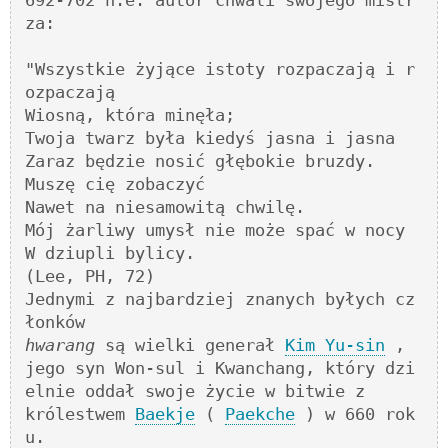
692-702 n.e. autor chwali swojego mistr
za:

"Wszystkie żyjące istoty rozpaczają i r
ozpaczają

Wiosną, która minęła;

Twoja twarz była kiedyś jasna i jasna

Zaraz będzie nosić głębokie bruzdy.

Muszę cię zobaczyć

Nawet na niesamowitą chwilę.

Mój żarliwy umysł nie może spać w nocy

W dziupli bylicy.

(Lee, PH, 72)

Jednymi z najbardziej znanych byłych cz
hwarang
 są wielki generał 
Kim Yu-sin
 , 
jego syn Won-sul i Kwanchang, który dzi
elnie oddał swoje życie w bitwie z 

królestwem 
Baekje
 ( 
Paekche
 ) w 660 rok
u. 
