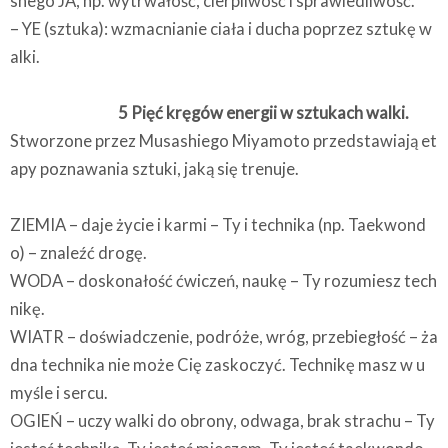
snego JA, np. wytrwałość, cierpliwość i sprawiedliwość.
– YE (sztuka): wzmacnianie ciała i ducha poprzez sztukę w
alki.
5 Pięć kręgów energii w sztukach walki.
Stworzone przez Musashiego Miyamoto przedstawiają et
apy poznawania sztuki, jaką się trenuje.
ZIEMIA – daje życie i karmi – Ty i technika (np. Taekwond
o) – znaleźć drogę.
WODA – doskonałość ćwiczeń, naukę – Ty rozumiesz tech
nikę.
WIATR – doświadczenie, podróże, wróg, przebiegłość – ża
dna technika nie może Cię zaskoczyć. Technikę masz w u
myśle i sercu.
OGIEŃ – uczy walki do obrony, odwaga, brak strachu – Ty