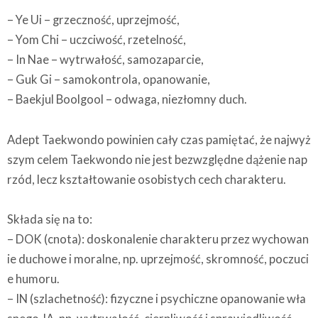
– Ye Ui – grzeczność, uprzejmość,
– Yom Chi – uczciwość, rzetelność,
– In Nae – wytrwałość, samozaparcie,
– Guk Gi – samokontrola, opanowanie,
– Baekjul Boolgool – odwaga, niezłomny duch.
Adept Taekwondo powinien cały czas pamiętać, że najwyż
szym celem Taekwondo nie jest bezwzględne dążenie nap
rzód, lecz kształtowanie osobistych cech charakteru.
Składa się na to:
– DOK (cnota): doskonalenie charakteru przez wychowan
ie duchowe i moralne, np. uprzejmość, skromność, poczuci
e humoru.
– IN (szlachetność): fizyczne i psychiczne opanowanie wła