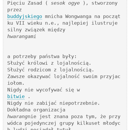
Pięciu Zasad ( 
sesok ogye
 ), stworzony 
buddyjskiego
 mnicha Wongwanga na począt
ku VII wieku n.e., najlepiej ilustruje 
hwarangami
a potrzeby państwa były:

Służyć królowi z lojalnością.

Służyć rodzicom z lojalnością.

Zawsze okazywać lojalność swoim przyjac
iołom.

bitwie
 .

Nigdy nie zabijać niepotrzebnie.

hwarang
nie jest znana poza tym, że przy
wódca pojedynczej grupy kilkuset młodyc