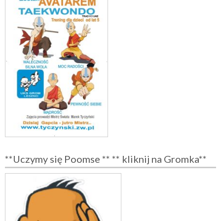
**Uczymy się Poomse ** ** kliknij na Gromka**