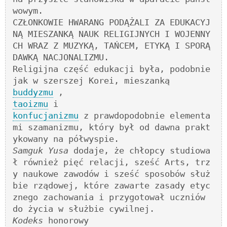
wowym.

CZŁONKOWIE HWARANG PODĄŻALI ZA EDUKACYJ
NĄ MIESZANKĄ NAUK RELIGIJNYCH I WOJENNY
CH WRAZ Z MUZYKĄ, TAŃCEM, ETYKĄ I SPORĄ 
DAWKĄ NACJONALIZMU.

Religijna część edukacji była, podobnie 
buddyzmu
taoizmu
konfucjanizmu
 z prawdopodobnie elementa
mi szamanizmu, który był od dawna prakt
Samguk Yusa
 dodaje, że chłopcy studiowa
ł również pięć relacji, sześć Arts, trz
y naukowe zawodów i sześć sposobów służ
bie rządowej, które zawarte zasady etyc
znego zachowania i przygotował uczniów 
Kodeks
 honorowy 
