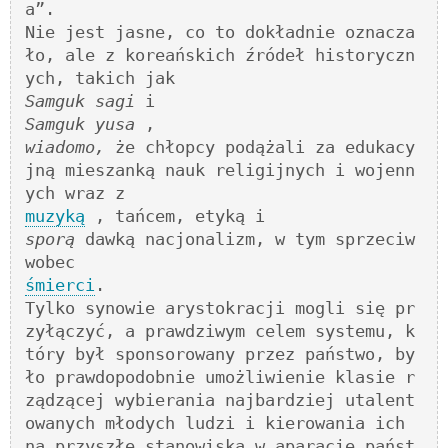
a”. 

Nie jest jasne, co to dokładnie oznacza
ło, ale z koreańskich źródeł historyczn
Samguk sagi
Samguk yusa
wiadomo,
 że chłopcy podążali za edukacy
jną mieszanką nauk religijnych i wojenn
muzyką
sporą
 dawką nacjonalizm, w tym sprzeciw 
śmierci
. 

Tylko synowie arystokracji mogli się pr
zyłączyć, a prawdziwym celem systemu, k
tóry był sponsorowany przez państwo, by
ło prawdopodobnie umożliwienie klasie r
ządzącej wybierania najbardziej utalent
owanych młodych ludzi i kierowania ich 
na przyszłe stanowiska w aparacie państ