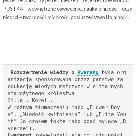
jesteś techniką, Ty jesteś mieczem, Ty jesteś taekwondo.
PUSTKA – wewnętrzne oświecenie, nauka o nicości – uczy
nicości – twardość i miękkość, posłuszeństwo i lojalność.
Rozszerzenie wiedzy o 
Hwarang
 była org
anizacja sponsorowana przez państwo za 
edukację młodych mężczyzn w elitarnych 
starożytnego królestwa 

Silla , Korei . 

W różnym tłumaczeniu jako „Flower Boy
s”, „Młodość kwitnienia” lub „Elite You
th” (a czasem także jako dość mylące „R
Hwarangi
 zobowiązali się do lojalności 