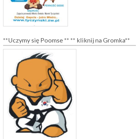
**Uczymy się Poomse ** ** kliknij na Gromka**