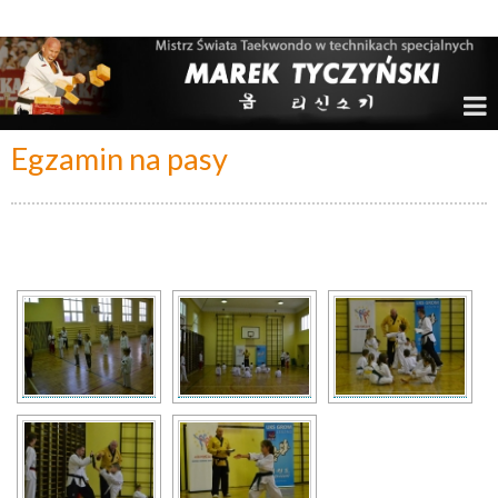
Marek Tyczyński – Mistrz Świata w Taekwondo
Egzamin na pasy
[SHOW SLIDESHOW]