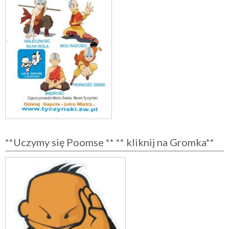
**Uczymy się Poomse ** ** kliknij na Gromka**