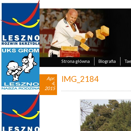
Marek Tyczyński
oficjalna strona UKS Grom Leszno
Strona główna
Biografia
Ta
IMG_2184
Apr.
4,
2015