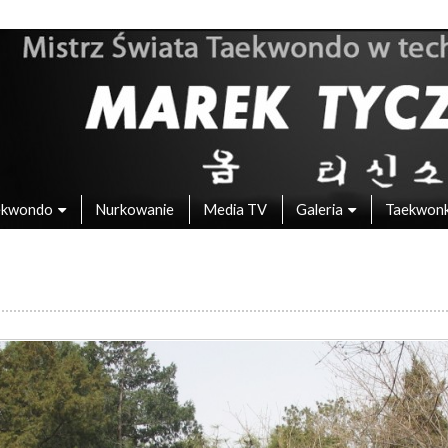
 – Mistrz Świata w Taekwondo
ekwondo
Nurkowanie
Media TV
Galeria
Taekwon