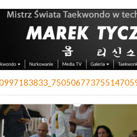
 – Mistrz Świata w Taekwondo
ekwondo
Nurkowanie
Media TV
Galeria
Taekwon
0997183833_75050677375514705