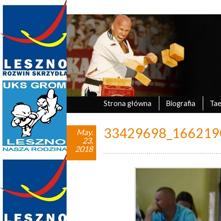
Marek Tyczyński
oficjalna strona UKS Grom Leszno
Strona główna
Biografia
Ta
33429698_166219
May.
23,
2018