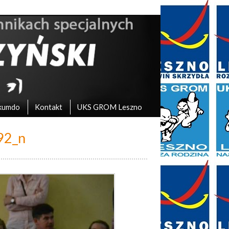
kumdo
Kontakt
UKS GROM Leszno
92_n