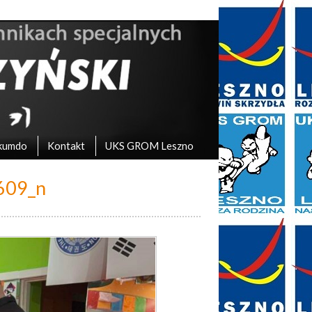
kumdo
Kontakt
UKS GROM Leszno
609_n