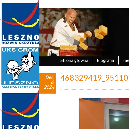
Marek Tyczyński
oficjalna strona UKS Grom Leszno
Strona główna
Biografia
Ta
468329419_95110
Dec.
6,
2024