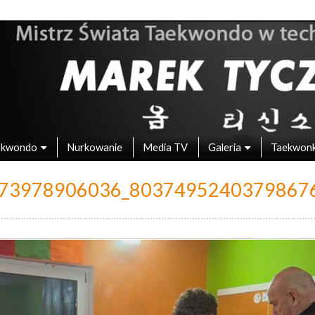
 – Mistrz Świata w Taekwondo
ekwondo
Nurkowanie
Media TV
Galeria
Taekwon
73978906036_8037495240379867