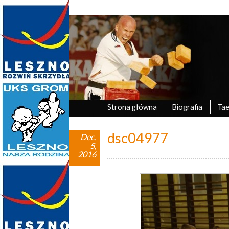
Marek Tyczyński
oficjalna strona UKS Grom Leszno
Strona główna
Biografia
Ta
dsc04977
Dec.
5,
2016