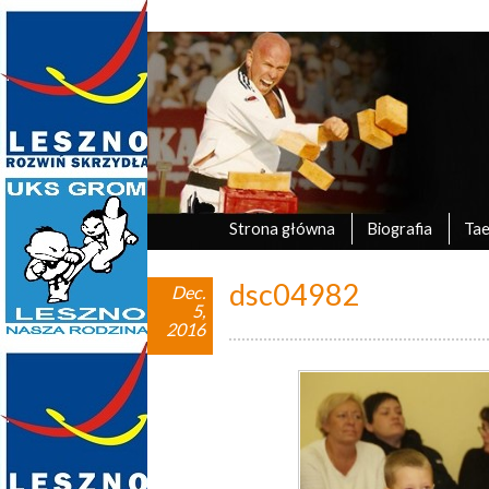
Marek Tyczyński
oficjalna strona UKS Grom Leszno
Strona główna
Biografia
Ta
dsc04982
Dec.
5,
2016