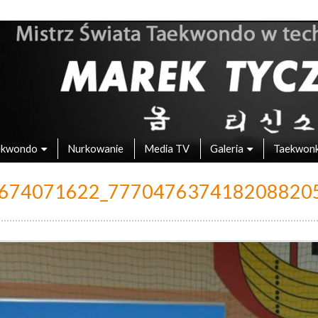
 – Mistrz Świata w Taekwondo
ekwondo
Nurkowanie
Media TV
Galeria
Taekwon
674071622_777047637418208820