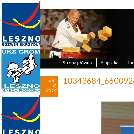
Marek Tyczyński
oficjalna strona UKS Grom Leszno
Strona główna
Biografia
Ta
10343684_660092
Jun.
8,
2014