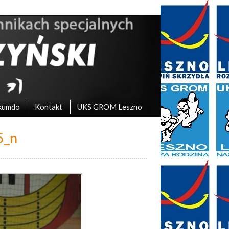
kumdo
Kontakt
UKS GROM Leszno
5_n