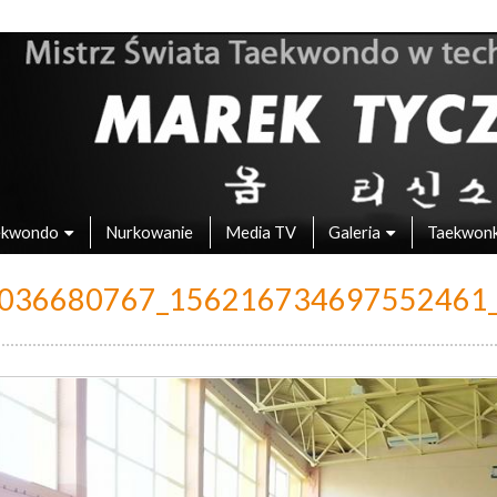
 – Mistrz Świata w Taekwondo
ekwondo
Nurkowanie
Media TV
Galeria
Taekwon
036680767_156216734697552461