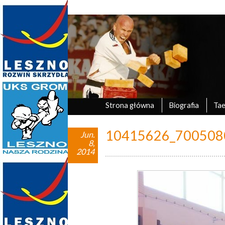
Marek Tyczyński
oficjalna strona UKS Grom Leszno
Strona główna
Biografia
Ta
10415626_700508
Jun.
8,
2014