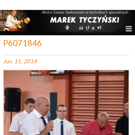
Marek Tyczyński – Mistrz Świata w Taekwondo
P6071846
Jun.
11,
2014