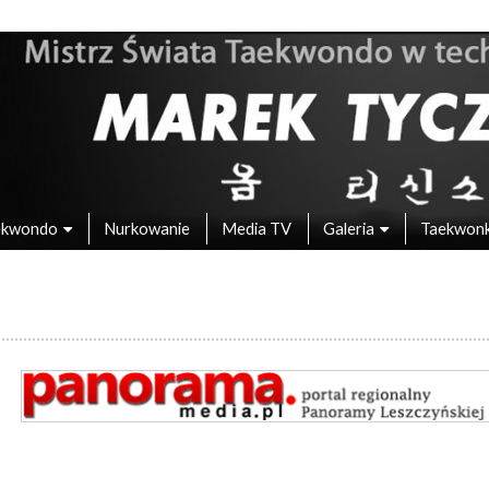
 – Mistrz Świata w Taekwondo
ekwondo
Nurkowanie
Media TV
Galeria
Taekwon