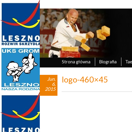
Marek Tyczyński
oficjalna strona UKS Grom Leszno
Strona główna
Biografia
Ta
logo-460×45
Jun.
6,
2015