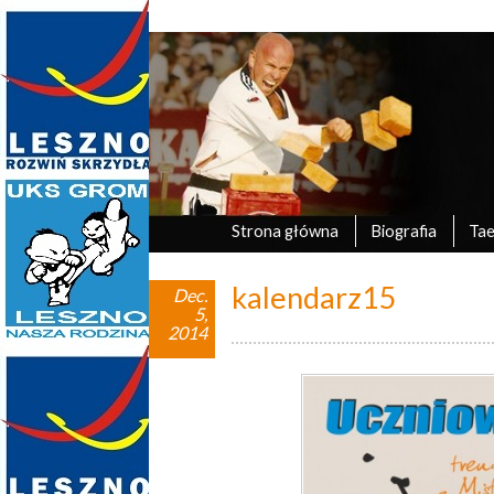
Marek Tyczyński
oficjalna strona UKS Grom Leszno
Strona główna
Biografia
Ta
kalendarz15
Dec.
5,
2014