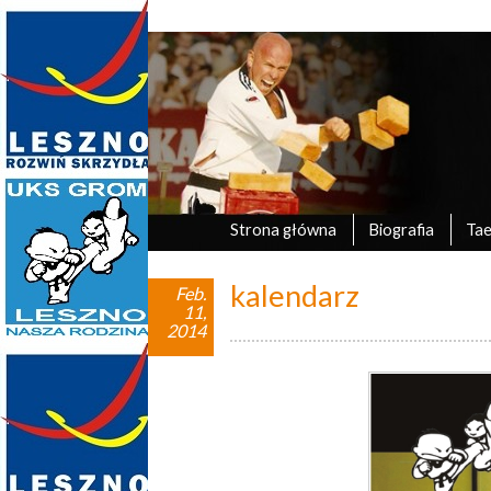
Marek Tyczyński
oficjalna strona UKS Grom Leszno
Strona główna
Biografia
Ta
kalendarz
Feb.
11,
2014