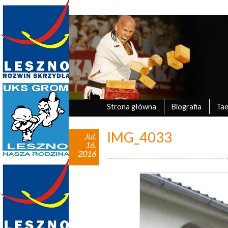
Marek Tyczyński
oficjalna strona UKS Grom Leszno
Strona główna
Biografia
Ta
IMG_4033
Jul.
16,
2016