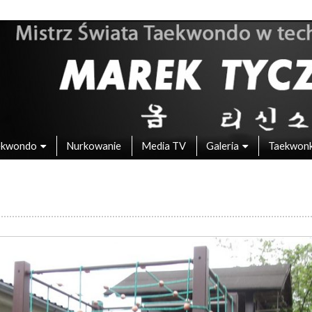
 – Mistrz Świata w Taekwondo
ekwondo
Nurkowanie
Media TV
Galeria
Taekwon