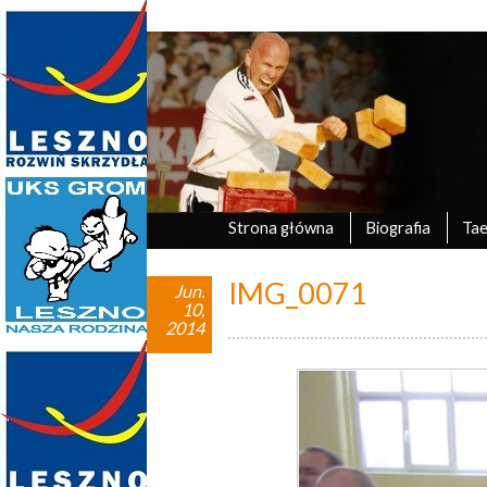
Marek Tyczyński
oficjalna strona UKS Grom Leszno
Strona główna
Biografia
Ta
IMG_0071
Jun.
10,
2014