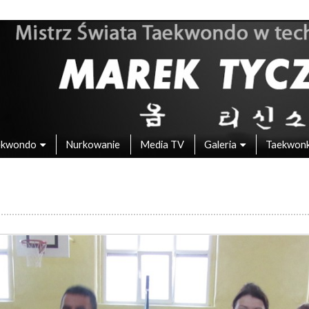
 – Mistrz Świata w Taekwondo
ekwondo
Nurkowanie
Media TV
Galeria
Taekwon