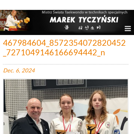
Marek Tyczyński – Mistrz Świata w Taekwondo
467984604_8572354072820452
_7271049146166694442_n
Dec.
6,
2024