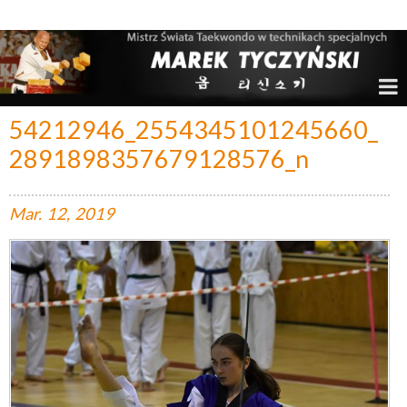
Marek Tyczyński – Mistrz Świata w Taekwondo
54212946_2554345101245660_
2891898357679128576_n
Mar.
12,
2019