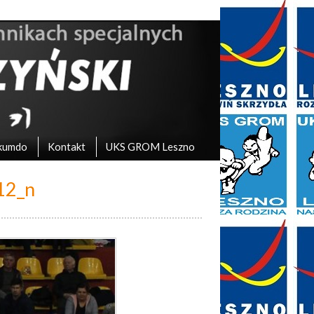
kumdo
Kontakt
UKS GROM Leszno
12_n