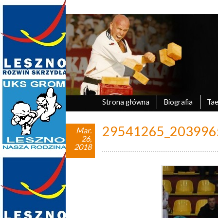
Marek Tyczyński
oficjalna strona UKS Grom Leszno
Strona główna
Biografia
Ta
29541265_203996
Mar.
26,
2018