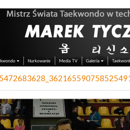
 – Mistrz Świata w Taekwondo
ekwondo
Nurkowanie
Media TV
Galeria
Taekwon
5472683628_36216559075852549