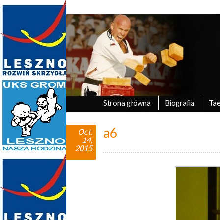
Marek Tyczyński
oficjalna strona UKS Grom Leszno
Strona główna
Biografia
Ta
a6
Oct.
14,
2015