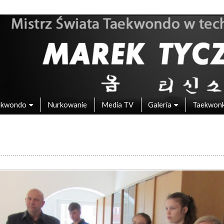
 – Mistrz Świata w Taekwondo
ekwondo
Nurkowanie
Media TV
Galeria
Taekwon