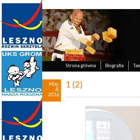
Marek Tyczyński
oficjalna strona UKS Grom Leszno
Strona główna
Biografia
Ta
1 (2)
May.
8,
2016