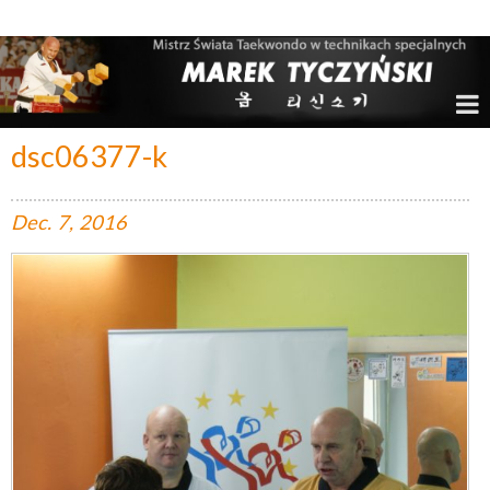
Marek Tyczyński – Mistrz Świata w Taekwondo
dsc06377-k
Dec.
7,
2016