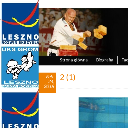
Marek Tyczyński
oficjalna strona UKS Grom Leszno
Strona główna
Biografia
Ta
2 (1)
Feb.
24,
2018