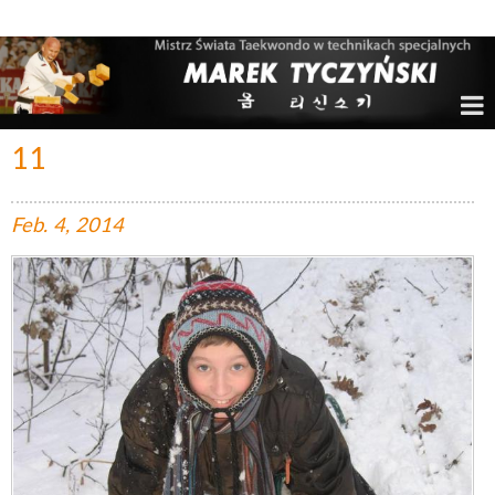
Marek Tyczyński – Mistrz Świata w Taekwondo
11
Feb.
4,
2014