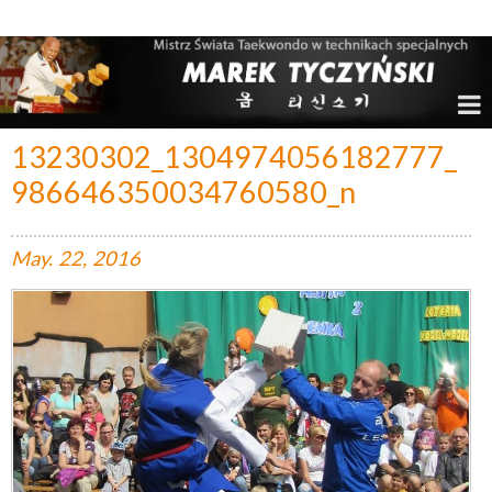
Marek Tyczyński – Mistrz Świata w Taekwondo
13230302_1304974056182777_
986646350034760580_n
May.
22,
2016