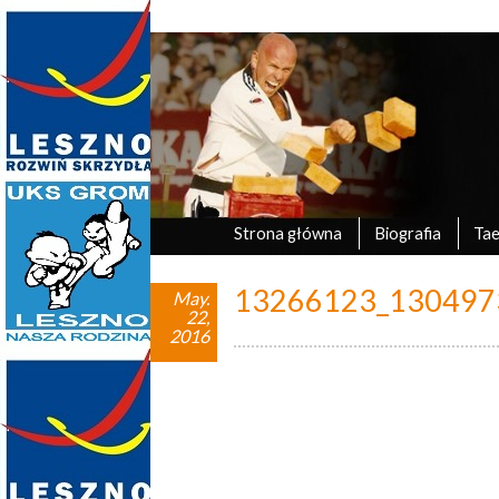
Marek Tyczyński
oficjalna strona UKS Grom Leszno
Strona główna
Biografia
Ta
13266123_130497
May.
22,
2016