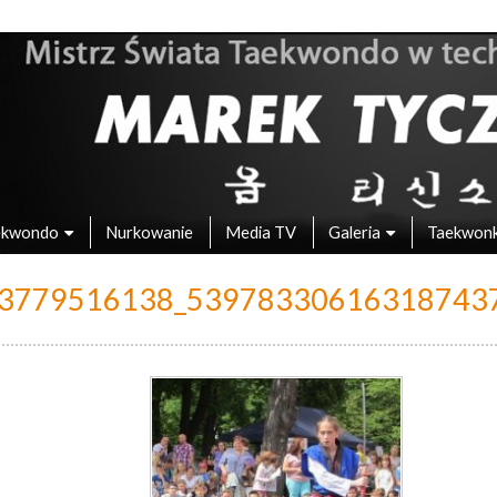
 – Mistrz Świata w Taekwondo
ekwondo
Nurkowanie
Media TV
Galeria
Taekwon
3779516138_53978330616318743