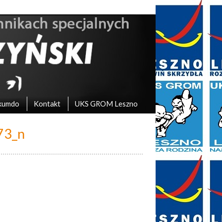
kumdo
Kontakt
UKS GROM Leszno
73_n