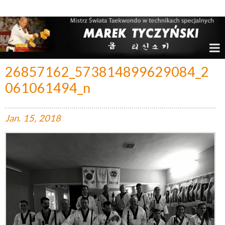
Marek Tyczyński – Mistrz Świata w Taekwondo
26857162_573814899629084_2
061061494_n
Jan.
15,
2018