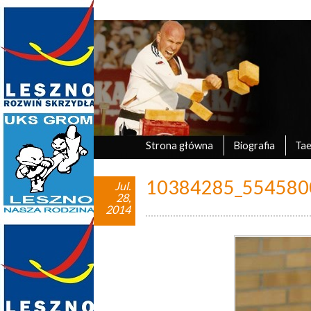
Marek Tyczyński
oficjalna strona UKS Grom Leszno
Strona główna
Biografia
Ta
10384285_554580
Jul.
28,
2014