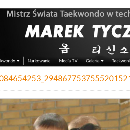
 – Mistrz Świata w Taekwondo
ekwondo
Nurkowanie
Media TV
Galeria
Taekwon
084654253_294867753755520152