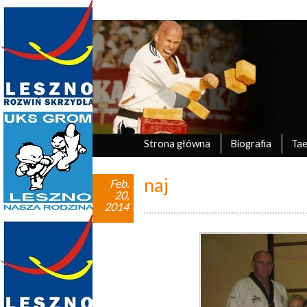
Marek Tyczyński
oficjalna strona UKS Grom Leszno
Strona główna
Biografia
Ta
naj
Feb.
20,
2014