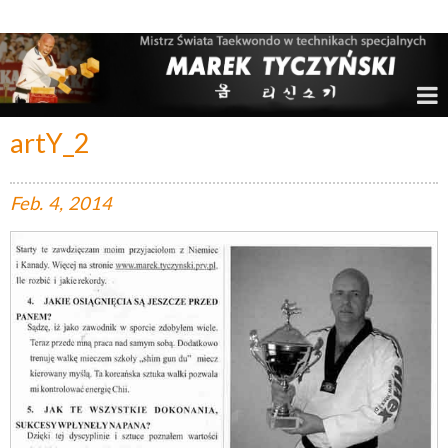
Marek Tyczyński – Mistrz Świata w Taekwondo
artY_2
Feb.
4,
2014