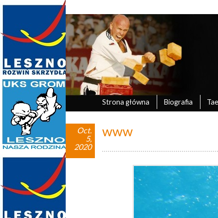
Marek Tyczyński
oficjalna strona UKS Grom Leszno
Strona główna
Biografia
Ta
www
Oct.
5,
2020