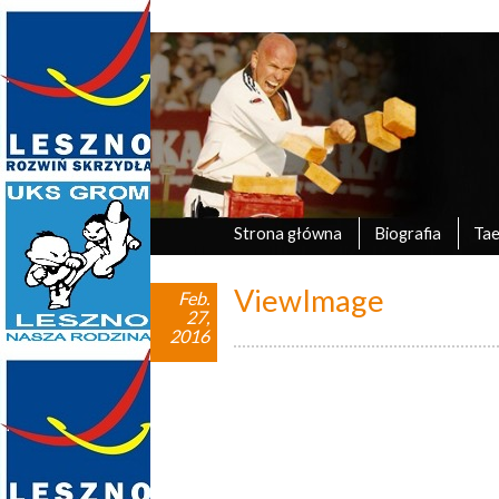
Marek Tyczyński
oficjalna strona UKS Grom Leszno
Strona główna
Biografia
Ta
ViewImage
Feb.
27,
2016