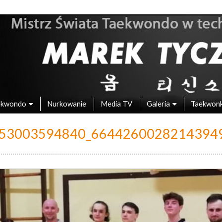
 – Mistrz Świata w Taekwondo
ekwondo
Nurkowanie
Media TV
Galeria
Taekwon
53003594840_6644260028214394