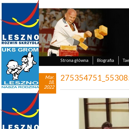
Marek Tyczyński
oficjalna strona UKS Grom Leszno
Strona główna
Biografia
Ta
275354751_55308
Mar.
18,
2022