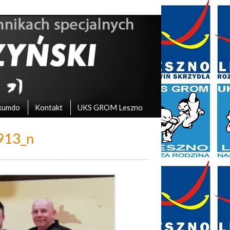
kumdo
Kontakt
UKS GROM Leszno
913_n