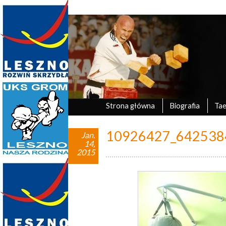
Marek Tyczyński
oficjalna strona UKS Grom Leszno
Strona główna
Biografia
Ta
10926427_642538
Jan.
14,
2015