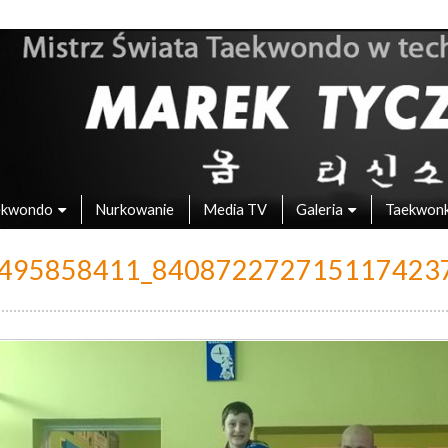
 – Mistrz Świata w Taekwondo
ekwondo
Nurkowanie
Media TV
Galeria
Taekwon
495858411_840872272715117423