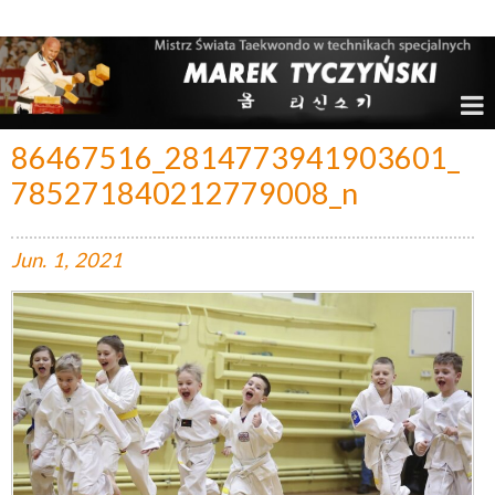
Marek Tyczyński – Mistrz Świata w Taekwondo
86467516_2814773941903601_
785271840212779008_n
Jun.
1,
2021