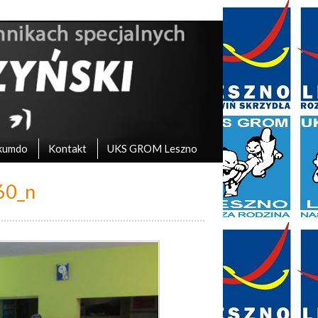
kumdo
Kontakt
UKS GROM Leszno
60_n