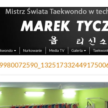
 – Mistrz Świata w Taekwondo
ekwondo
Nurkowanie
Media TV
Galeria
Taekwon
9980072590_13251733244917500