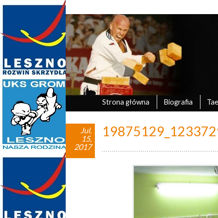
Marek Tyczyński
oficjalna strona UKS Grom Leszno
Strona główna
Biografia
Ta
19875129_123372
Jul.
15,
2017