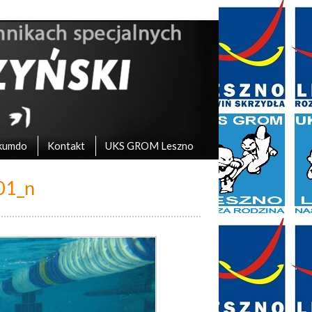
kumdo
Kontakt
UKS GROM Leszno
01_n