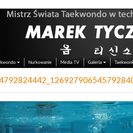
 – Mistrz Świata w Taekwondo
ekwondo
Nurkowanie
Media TV
Galeria
Taekwon
4792824442_12692790654579284