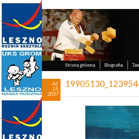
Marek Tyczyński
oficjalna strona UKS Grom Leszno
Strona główna
Biografia
Ta
19905130_123954
Jul.
15,
2017