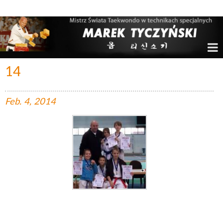
Marek Tyczyński – Mistrz Świata w Taekwondo
14
Feb.
4,
2014