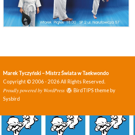
Marek Tyczyński – Mistrz Świata w Taekwondo
Copyright © 2006 - 2026 All Rights Reserved.
Proudly powered by WordPress
BirdTIPS theme by
Sysbird