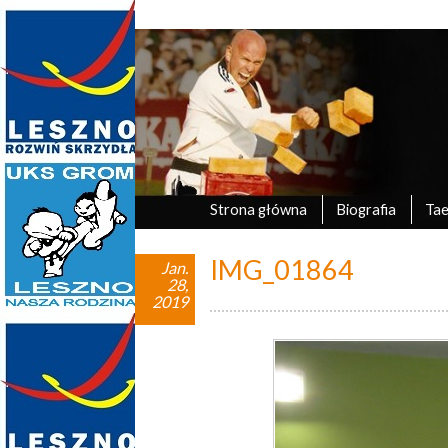
Marek Tyczyński
oficjalna strona UKS Grom Leszno
Strona główna
Biografia
Ta
IMG_01864
Jan.
28,
2019