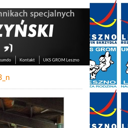
kumdo
Kontakt
UKS GROM Leszno
8_n