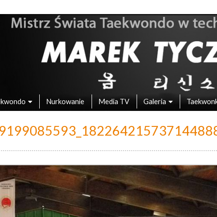
 – Mistrz Świata w Taekwondo
ekwondo
Nurkowanie
Media TV
Galeria
Taekwon
9199085593_18226421573714488