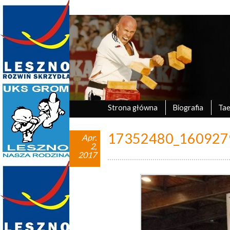
Marek Tyczyński
oficjalna strona UKS Grom Leszno
Strona główna
Biografia
Ta
17352480_160927
Apr.
2,
2017