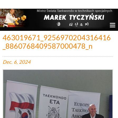
Marek Tyczyński – Mistrz Świata w Taekwondo
463019671_9256970204316416
_8860768409587000478_n
Dec.
6,
2024