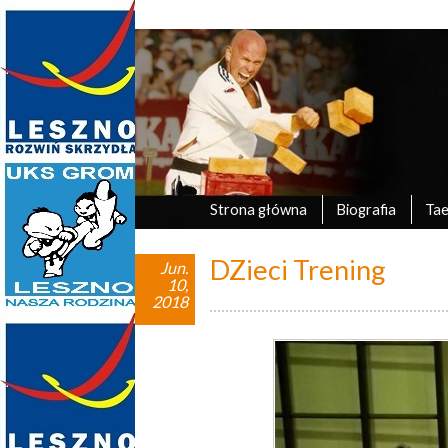
Marek Tyczyński
oficjalna strona UKS Grom Leszno
Strona główna
Biografia
Ta
DZieci Trening
Jun.
10,
2018