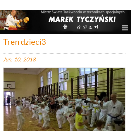
Marek Tyczyński – Mistrz Świata w Taekwondo
Tren dzieci3
Jun.
10,
2018