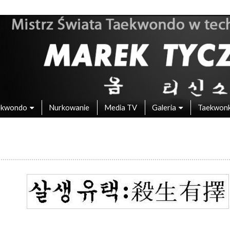
 – Mistrz Świata w Taekwondo
ekwondo
Nurkowanie
Media TV
Galeria
Taekwon