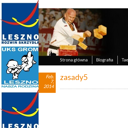
Marek Tyczyński
oficjalna strona UKS Grom Leszno
Strona główna
Biografia
Ta
zasady5
Feb.
7,
2014